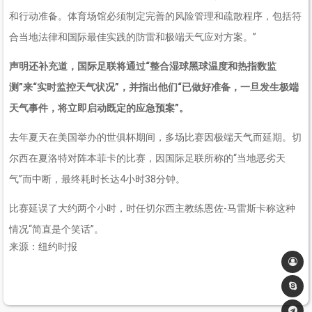
和行动准备。体育场馆必须制定完善的风险管理和疏散程序，包括符
合当地法律和国际最佳实践的防雷和极端天气应对方案。”
声明还补充道，国际足联将通过“整合湿球黑球温度和热指数监
测”来“实时监控天气状况”，并指出他们“已做好准备，一旦发生极端
天气事件，将立即启动既定的应急预案”。
去年夏天在美国举办的世俱杯期间，多场比赛因极端天气而延期。切
尔西在夏洛特对阵本菲卡的比赛，因国际足联所称的“当地恶劣天
气”而中断，最终耗时长达4小时38分钟。
比赛延误了大约两个小时，时任切尔西主教练恩佐-马雷斯卡称这种
情况“简直是个笑话”。
来源：纽约时报