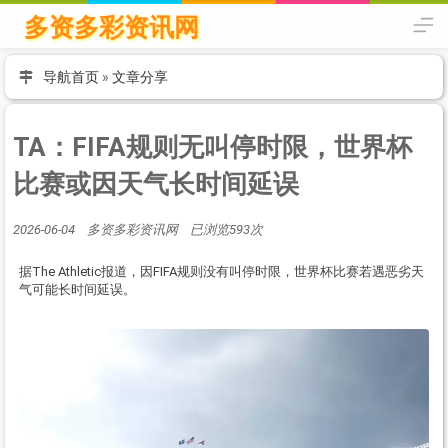
多资多彩资讯网
导航首页
»
文章分享
TA：FIFA规则无叫停时限，世界杯
比赛或因天气长时间延误
2026-06-04 多资多彩资讯网 已浏览593次
据The Athletic报道，因FIFA规则没有叫停时限，世界杯比赛若遇恶劣天
气可能长时间延误。