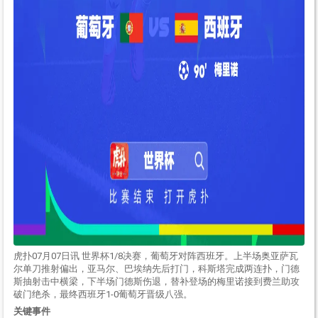
虎扑07月07日讯 世界杯1/8决赛，葡萄牙对阵西班牙。上半场奥亚萨瓦
尔单刀推射偏出，亚马尔、巴埃纳先后打门，科斯塔完成两连扑，门德
斯抽射击中横梁，下半场门德斯伤退，替补登场的梅里诺接到费兰助攻
破门绝杀，最终西班牙1-0葡萄牙晋级八强。
关键 事件