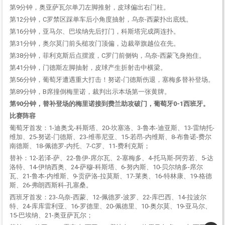
第9分钟，奥亚萨瓦尔单刀左脚推射，皮球偏出右门柱。
第 12分钟，C罗禁区踩单车后小角度抽射，乌奈-西蒙扑出底线。
第16分钟，亚马尔、巴埃纳先后打门，科斯塔完成两连扑。
第 31分钟，奥尔莫门前头槌攻门顶偏，边裁举旗越位在先。
第38分钟，菲利克斯后点摆渡，C罗门前侧钩，乌奈-西蒙飞身抱住。
第41分钟，门德斯左脚抽射，皮球产生折射击中横梁。
第56分钟，葡萄牙遭遇重大打击！努诺-门德斯伤退，塞梅多替补登场。
第89分钟，B席撞倒梅里诺，裁判出示本场第一张黄牌。
第90分钟，替补登场的梅里诺接到费兰助攻破门，葡萄牙0-1西班牙。
比赛阵容
葡萄牙首发：1-迪奥戈-科斯塔、20-坎塞洛、3-鲁本-迪亚斯、13-雷纳托-
维加、25-努诺-门德斯、23-维蒂尼亚、15-若昂-内维斯、8-布鲁诺-费尔
南德斯、18-佩德罗-内托、7-C罗、11-费利克斯；
替补：12-若泽-萨、22-鲁伊-席尔瓦、2-塞梅多、4-托马斯-阿劳若、5-达
洛特、14-伊纳西奥、24-萨穆-科斯塔、6-努内斯、10-贝尔纳多-席尔
瓦、21-鲁本-内维斯、9-贡萨洛-拉莫斯、17-莱奥、16-特林康、19-格德
斯、26-弗朗西斯科-孔塞桑。
西班牙首发：23-乌奈-西蒙、12-佩德罗-波罗、22-库巴西、14-拉波尔
特、24-库库雷利亚、16-罗德里、20-佩德里、10-奥尔莫、19-亚马尔、
15-巴埃纳、21-奥亚萨瓦尔；