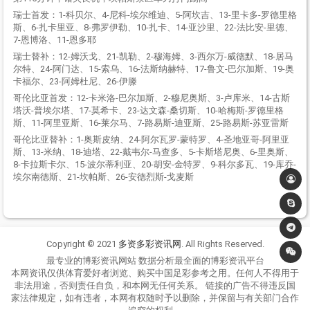
瑞士首发：1-科贝尔、4-尼科-埃尔维迪、5-阿坎吉、13-里卡多-罗德里格
斯、6-扎卡里亚、8-弗罗伊勒、10-扎卡、14-亚沙里、22-法比安-里德、
7-恩博洛、11-恩多耶
瑞士替补：12-姆沃戈、21-凯勒、2-穆海姆、3-西尔万-威德默、18-居马
尔特、24-阿门达、15-索乌、16-法斯纳赫特、17-鲁文-巴尔加斯、19-奥
卡福尔、23-阿姆杜尼、26-伊滕
哥伦比亚首发：12-卡米洛-巴尔加斯、2-穆尼奥斯、3-卢库米、14-古斯
塔沃-普埃尔塔、17-莫希卡、23-达文森-桑切斯、10-哈梅斯-罗德里格
斯、11-阿里亚斯、16-莱尔马、7-路易斯-迪亚斯、25-路易斯-苏亚雷斯
哥伦比亚替补：1-奥斯皮纳、24-阿尔瓦罗-蒙特罗、4-圣地亚哥-阿里亚
斯、13-米纳、18-迪塔、22-戴韦尔-马查多、5-卡斯塔尼奥、6-里奥斯、
8-卡拉斯卡尔、15-波尔蒂利亚、20-胡安-金特罗、9-科尔多瓦、19-库乔-
埃尔南德斯、21-坎帕斯、26-安德烈斯-戈麦斯
Copyright © 2021
多资多彩资讯网
. All Rights Reserved.
最专业的博彩资讯网站 数据分析最全面的博彩资讯平台
本网资讯仅供体育爱好者浏览、购买中国足彩参考之用。任何人不得用于
非法用途，否则责任自负，和本网无任何关系。 链接的广告不得违反国
家法律规定，如有违者，本网有权随时予以删除，并保留与有关部门合作