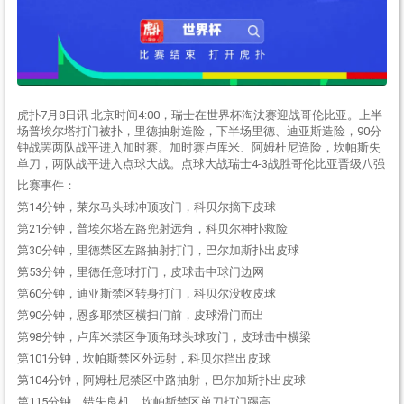
虎扑7月8日讯 北京时间4:00，瑞士在世界杯淘汰赛迎战哥伦比亚。上半
场普埃尔塔打门被扑，里德抽射造险，下半场里德、迪亚斯造险，90分
钟战罢两队战平进入加时赛。加时赛卢库米、阿姆杜尼造险，坎帕斯失
单刀，两队战平进入点球大战。点球大战瑞士4-3战胜哥伦比亚晋级八强
比赛事件：
第14分钟，莱尔马头球冲顶攻门，科贝尔摘下皮球
第21分钟，普埃尔塔左路兜射远角，科贝尔神扑救险
第30分钟，里德禁区左路抽射打门，巴尔加斯扑出皮球
第53分钟，里德任意球打门，皮球击中球门边网
第60分钟，迪亚斯禁区转身打门，科贝尔没收皮球
第90分钟，恩多耶禁区横扫门前，皮球滑门而出
第98分钟，卢库米禁区争顶角球头球攻门，皮球击中横梁
第101分钟，坎帕斯禁区外远射，科贝尔挡出皮球
第104分钟，阿姆杜尼禁区中路抽射，巴尔加斯扑出皮球
第115分钟，错失良机，坎帕斯禁区单刀打门踢高